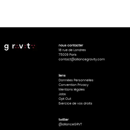
nous contacter
18 rue de Londres
75009 Paris
contact@alliancegravity.com
liens
Données Personnelles
Convention Privacy
Mentions légales
Jobs
Opt Out
Exercice de vos droits
twitter
@allianceGRVT